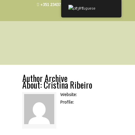
+351 234372492
elisa@ua.pt
Portuguese
Author Archive
About: Cristina Ribeiro
Website:
Profile: