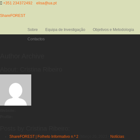
+351 234372492
elisa@ua.pt
ShareFOREST
Sobre
Equipa de Investigação
Objetivos e Metodologia
Contactos
Author Archive
About: Cristina Ribeiro
Website:
Profile:
Posts by Cristina Ribeiro:
ShareFOREST | Folheto Informativo n.º 2
(Março 20, 2023 -
Notícias
)