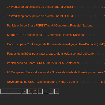
1.º Workshop participativo do projeto ShareFOREST
(Fevereiro 17, 2023 -
Co
1.º Workshop participativo do projeto ShareFOREST
(Fevereiro 14, 2023 -
Co
Participação do ShareFOREST no 9.º Congresso Florestal Nacional
(Outubro
ShareFOREST presente no 9.º Congresso Florestal Nacional
(Outubro 12, 2
Concurso para Contratação de Bolseiro de Investigação Pós-Doutoral (BIP
Fundos de milhões para tratar áreas ardidas está a ser mal aplicado
(Agosto 
Participação do ShareFOREST no 27th IAPS Conference
(Julho 12, 2022 -
C
9.º Congresso Florestal Nacional – Sustentabilidade da floresta portuguesa: V
Novo projeto do GEOTA vai recuperar o Pinhal de Leiria
(Abril 26, 2022 -
Notí
Página 4 de 5
«
1
2
3
4
5
»
© 2021 - IDEA