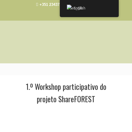
+351 234372492
elisa@ua.pt
English
1.º Workshop participativo do
projeto ShareFOREST