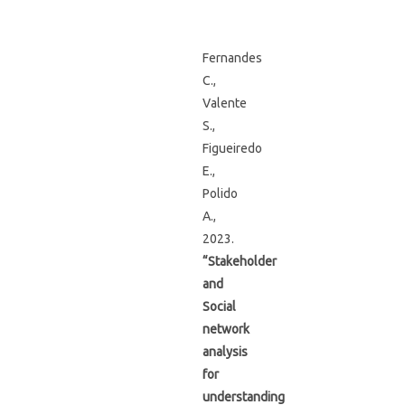
Fernandes
C.,
Valente
S.,
Figueiredo
E.,
Polido
A.,
2023.
“Stakeholder
and
Social
network
analysis
for
understanding