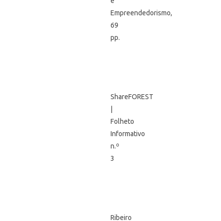
e
Empreendedorismo,
69
pp.
ShareFOREST
|
Folheto
Informativo
n.º
3
Ribeiro