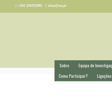
+351 234372492
elisa@ua.pt
Sobre
Equipa de Investiga
Como Participar?
Ligações