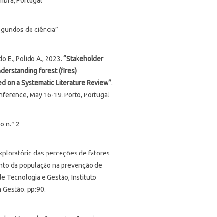
imbra, Portugal
gundos de ciência”
o E., Polido A., 2023.
“Stakeholder
derstanding forest (fires)
d on a Systematic Literature Review”
.
onference, May 16-19, Porto, Portugal
o n.º 2
xploratório das perceções de fatores
ento da população na prevenção de
de Tecnologia e Gestão, Instituto
m Gestão. pp:90.