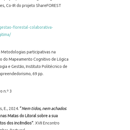
es, Co-IR do projeto ShareFOREST
gestao-florestal-colaborativa-
gitima/
 Metodologias participativas na
uso do Mapeamento Cognitivo de Lógica
gia e Gestão, Instituto Politécnico de
mpreendedorismo, 69 pp.
o n.º 3
s, E., 2024.
“
Nem tidos, nem achados
:
nas Matas do Litoral sobre a sua
tos dos incêndios”
. XVII Encontro