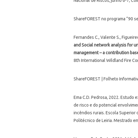
Nacional de Riscos, junho 6-7, Co
ShareFOREST no programa “90 se
Fernandes C., Valente S., Figueired
and Social network analysis for un
management – a contribution base
8th International Wildland Fire C
ShareFOREST | Folheto Informativ
Ema C.D. Pedrosa, 2022. Estudo e
de risco e do potencial envolvim
incêndios rurais. Escola Superior 
Politécnico de Leiria. Mestrado e