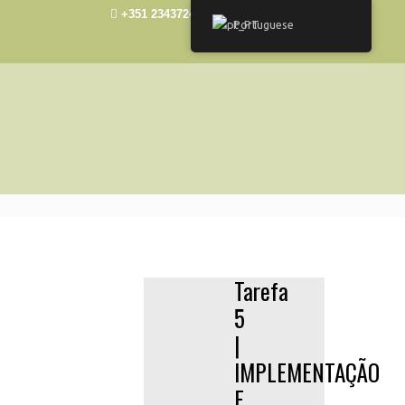
+351 234372492
elisa@ua.pt
Portuguese
Tarefa
5
|
IMPLEMENTAÇÃO
E